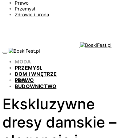
Prawo
Przemysł
Zdrowie i uroda
MODA
PRZEMYSŁ
DOM I WNĘTRZE
PRAWO
Moda
BUDOWNICTWO
Ekskluzywne
dresy damskie –