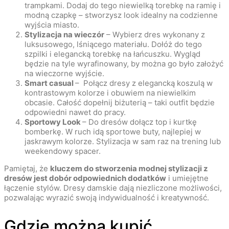
trampkami. Dodaj do tego niewielką torebkę na ramię i
modną czapkę – stworzysz look idealny na codzienne
wyjścia miasto.
Stylizacja na wieczór
– Wybierz dres wykonany z
luksusowego, lśniącego materiału. Dołóż do tego
szpilki i elegancką torebkę na łańcuszku. Wygląd
będzie na tyle wyrafinowany, by można go było założyć
na wieczorne wyjście.
Smart casual
– Połącz dresy z elegancką koszulą w
kontrastowym kolorze i obuwiem na niewielkim
obcasie. Całość dopełnij biżuterią – taki outfit będzie
odpowiedni nawet do pracy.
Sportowy Look
– Do dresów dołącz top i kurtkę
bomberkę. W ruch idą sportowe buty, najlepiej w
jaskrawym kolorze. Stylizacja w sam raz na trening lub
weekendowy spacer.
Pamiętaj, że
kluczem do stworzenia modnej stylizacji z
dresów jest dobór odpowiednich dodatków
i umiejętne
łączenie stylów. Dresy damskie dają niezliczone możliwości,
pozwalając wyrazić swoją indywidualność i kreatywność.
Gdzie można kupić