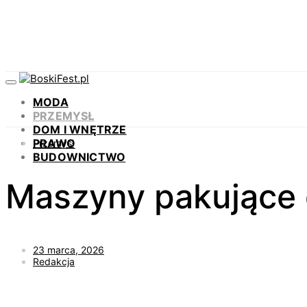
MODA
PRZEMYSŁ
DOM I WNĘTRZE
PRAWO
Przemysł
BUDOWNICTWO
Maszyny pakujące 
23 marca, 2026
Redakcja