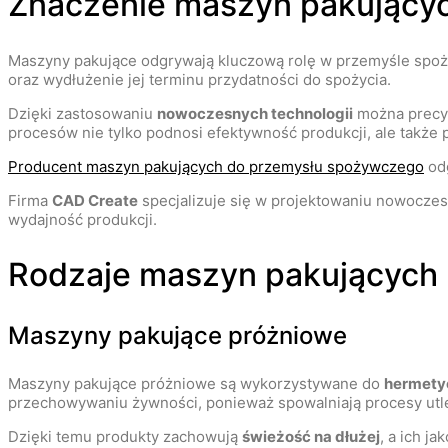
Znaczenie maszyn pakujący
Maszyny pakujące odgrywają kluczową rolę w przemyśle spo
oraz wydłużenie jej terminu przydatności do spożycia.
Dzięki zastosowaniu
nowoczesnych technologii
można precyz
procesów nie tylko podnosi efektywność produkcji, ale także 
Producent maszyn pakujących do przemysłu spożywczego
od
Firma
CAD Create
specjalizuje się w projektowaniu nowoczes
wydajność produkcji.
Rodzaje maszyn pakujących
Maszyny pakujące próżniowe
Maszyny pakujące próżniowe są wykorzystywane do
hermety
przechowywaniu żywności, ponieważ spowalniają procesy utle
Dzięki temu produkty zachowują
świeżość na dłużej
, a ich j