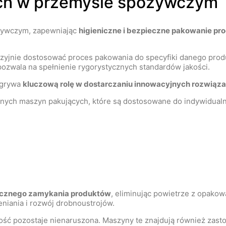
ch w przemyśle spożywczym
żywczym, zapewniając
higieniczne i bezpieczne pakowanie pr
yjnie dostosować proces pakowania do specyfiki danego produ
pozwala na spełnienie rygorystycznych standardów jakości.
grywa
kluczową rolę w dostarczaniu innowacyjnych rozwiąz
nych maszyn pakujących, które są dostosowane do indywidualny
cznego zamykania produktów
, eliminując powietrze z opako
niania i rozwój drobnoustrojów.
akość pozostaje nienaruszona. Maszyny te znajdują również za