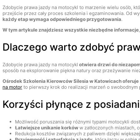
Zdobycie prawa jazdy na motocykl to marzenie wielu osób, któ
przejście przez cały proces szkolenia i egzaminowania. Od wy
każdy etap wymaga odpowiedniego przygotowania
.
W tym artykule znajdziesz wszystkie niezbędne informacje
Dlaczego warto zdobyć praw
Zdobycie prawa jazdy na motocykl
otwiera drzwi do niezapom
sposób na eksplorowanie piękna natury oraz przeżywanie niez
Ośrodek Szkolenia Kierowców Silesia w Katowicach oferuje p
na motor
to pierwszy krok do realizacji marzeń o swobodnym
Korzyści płynące z posiada
Możliwość poruszania się różnymi typami motocykli dost
Łatwiejsze unikanie korków
w zatłoczonych miastach, 
Redukcja kosztów związanych z paliwem dzięki większ
Przyjemność i satysfakcja z jazdy
, która łączy w sobie