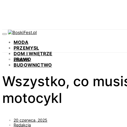
MODA
PRZEMYSŁ
DOM I WNĘTRZE
PRAWO
Lifestyle
BUDOWNICTWO
Wszystko, co musis
motocykl
20 czerwca, 2025
Redakcja