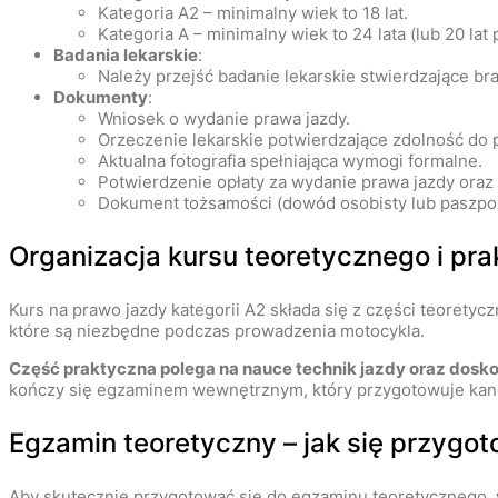
Kategoria A2 – minimalny wiek to 18 lat.
Kategoria A – minimalny wiek to 24 lata (lub 20 lat 
Badania lekarskie
:
Należy przejść badanie lekarskie stwierdzające 
Dokumenty
:
Wniosek o wydanie prawa jazdy.
Orzeczenie lekarskie potwierdzające zdolność do
Aktualna fotografia spełniająca wymogi formalne.
Potwierdzenie opłaty za wydanie prawa jazdy ora
Dokument tożsamości (dowód osobisty lub paszpor
Organizacja kursu teoretycznego i pr
Kurs na prawo jazdy kategorii A2 składa się z części teoretycz
które są niezbędne podczas prowadzenia motocykla.
Część praktyczna polega na nauce technik jazdy oraz dos
kończy się egzaminem wewnętrznym, który przygotowuje ka
Egzamin teoretyczny – jak się przygo
Aby skutecznie przygotować się do egzaminu teoretycznego, 