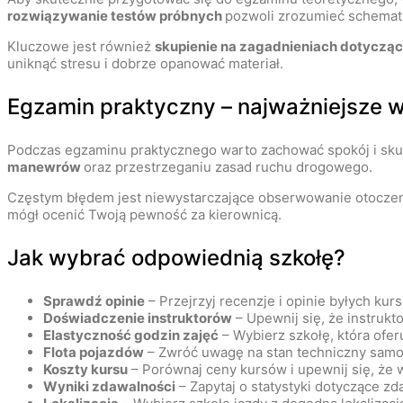
rozwiązywanie testów próbnych
pozwoli zrozumieć schemat 
Kluczowe jest również
skupienie na zagadnieniach dotyczą
uniknąć stresu i dobrze opanować materiał.
Egzamin praktyczny – najważniejsze w
Podczas egzaminu praktycznego warto zachować spokój i sku
manewrów
oraz przestrzeganiu zasad ruchu drogowego.
Częstym błędem jest niewystarczające obserwowanie otoczeni
mógł ocenić Twoją pewność za kierownicą.
Jak wybrać odpowiednią szkołę?
Sprawdź opinie
– Przejrzyj recenzje i opinie byłych kur
Doświadczenie instruktorów
– Upewnij się, że instrukt
Elastyczność godzin zajęć
– Wybierz szkołę, która ofe
Flota pojazdów
– Zwróć uwagę na stan techniczny samo
Koszty kursu
– Porównaj ceny kursów i upewnij się, że 
Wyniki zdawalności
– Zapytaj o statystyki dotyczące z