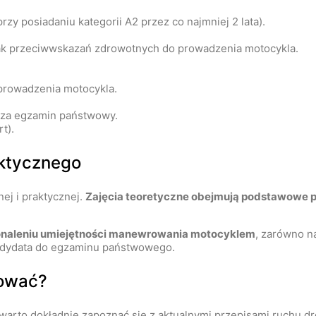
przy posiadaniu kategorii A2 przez co najmniej 2 lata).
brak przeciwwskazań zdrowotnych do prowadzenia motocykla.
 prowadzenia motocykla.
z za egzamin państwowy.
t).
aktycznego
nej i praktycznej.
Zajęcia teoretyczne obejmują podstawowe 
konaleniu umiejętności manewrowania motocyklem
, zarówno n
ndydata do egzaminu państwowego.
tować?
warto dokładnie zapoznać się z aktualnymi przepisami ruchu 