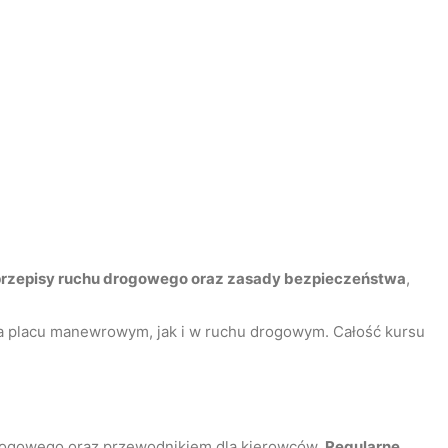
przepisy ruchu drogowego oraz zasady bezpieczeństwa
,
a placu manewrowym, jak i w ruchu drogowym. Całość kursu
drogowego oraz przewodnikiem dla kierowców.
Regularne