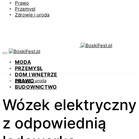
Prawo
Przemysł
Zdrowie i uroda
MODA
PRZEMYSŁ
DOM I WNĘTRZE
PRAWO
Zdrowie i uroda
BUDOWNICTWO
Wózek elektryczny
z odpowiednią